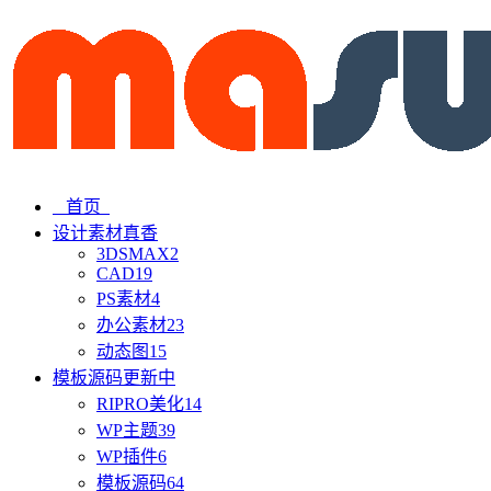
首页
设计素材
真香
3DSMAX
2
CAD
19
PS素材
4
办公素材
23
动态图
15
模板源码
更新中
RIPRO美化
14
WP主题
39
WP插件
6
模板源码
64