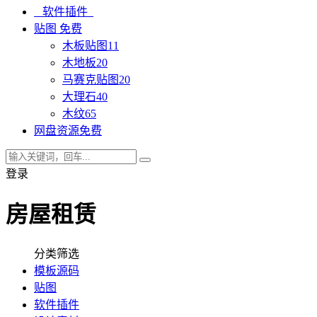
软件插件
贴图
免费
木板贴图
11
木地板
20
马赛克贴图
20
大理石
40
木纹
65
网盘资源
免费
登录
房屋租赁
分类筛选
模板源码
贴图
软件插件