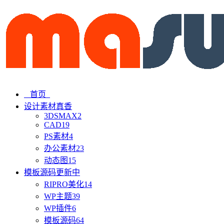
首页
设计素材
真香
3DSMAX
2
CAD
19
PS素材
4
办公素材
23
动态图
15
模板源码
更新中
RIPRO美化
14
WP主题
39
WP插件
6
模板源码
64