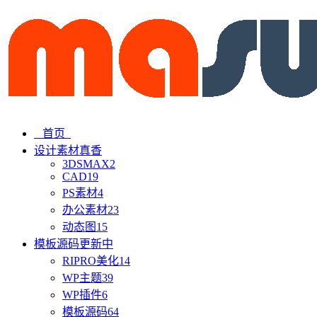
首页
设计素材
真香
3DSMAX
2
CAD
19
PS素材
4
办公素材
23
动态图
15
模板源码
更新中
RIPRO美化
14
WP主题
39
WP插件
6
模板源码
64