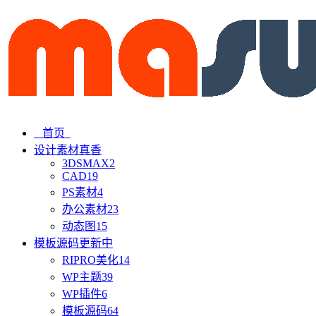
首页
设计素材
真香
3DSMAX
2
CAD
19
PS素材
4
办公素材
23
动态图
15
模板源码
更新中
RIPRO美化
14
WP主题
39
WP插件
6
模板源码
64