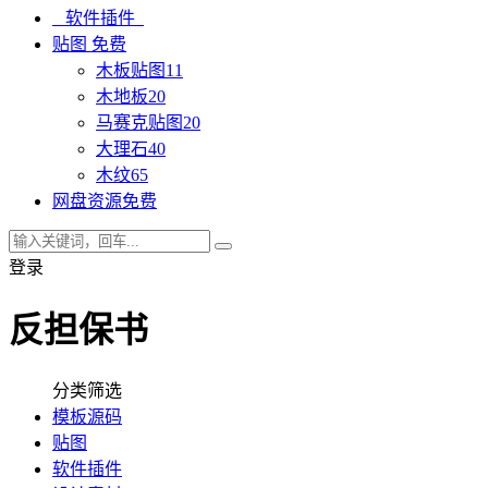
软件插件
贴图
免费
木板贴图
11
木地板
20
马赛克贴图
20
大理石
40
木纹
65
网盘资源
免费
登录
反担保书
分类筛选
模板源码
贴图
软件插件