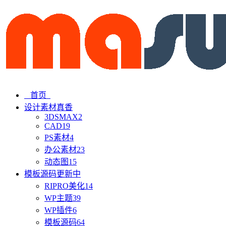
首页
设计素材
真香
3DSMAX
2
CAD
19
PS素材
4
办公素材
23
动态图
15
模板源码
更新中
RIPRO美化
14
WP主题
39
WP插件
6
模板源码
64