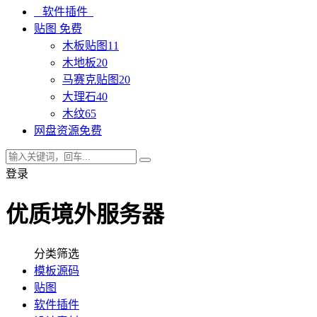
软件插件
贴图
免费
木板贴图
11
木地板
20
马赛克贴图
20
大理石
40
木纹
65
网盘资源
免费
登录
优质境外服务器
分类筛选
模板源码
贴图
软件插件