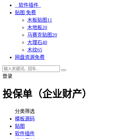
软件插件
贴图
免费
木板贴图
11
木地板
20
马赛克贴图
20
大理石
40
木纹
65
网盘资源
免费
登录
投保单（企业财产）
分类筛选
模板源码
贴图
软件插件