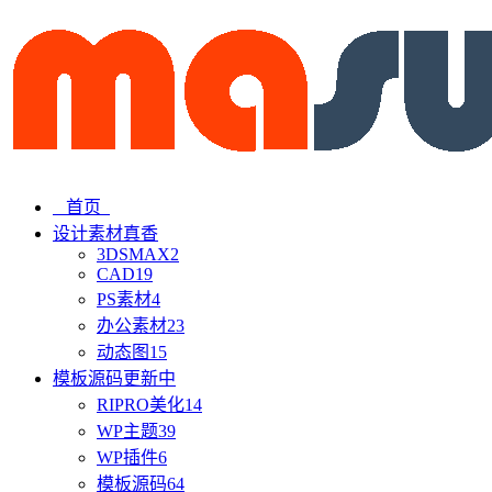
首页
设计素材
真香
3DSMAX
2
CAD
19
PS素材
4
办公素材
23
动态图
15
模板源码
更新中
RIPRO美化
14
WP主题
39
WP插件
6
模板源码
64